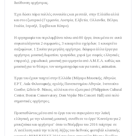
διεύθυνση ορχήστρας.
Έχει δώσει πάρα πολλές συναυλίες και ρεσιτάλ, στην Ελλάδα αλλά
και στο εξωτερικό (Γερμανία, Αυστρία, Ελβετία, Ολλανδία, Βέλγιο,
Ιταλία, Ισραήλ, Σερβία και Κύπρο).
Η εργογραφία του περιλαμβάνει πάνω από 80 έργα, όπου μέσα σε αυτά
συγκαταλέγονται 2 συμφωνίες, 3 κουαρτέτα εγχόρδων, 1 κουαρτέτο
σαξοφώνων, 1 Σουίτα για μεγάλη ορχήστρα, διάφορα άλλα έργα για
ορχήστρα, μουσική δωματίου, τραγούδια, χοροί (με σαφείς ελληνικές
επιρροές), χορωδιακά, μουσική για ερμηνεία από Α.Μ.Ε.Α. καθώς και
μουσική για το θέατρο, τον κινηματογράφο και για ταινίες animation.
Έργα του έχουν παιχτεί στην Ελλάδα (Μέγαρο Μουσικής Αθηνών,
ΕΡΤ, Aula Φιλοσοφικής σχολής Πανεπιστημίου Αθηνών, Ινστιτούτο
Goethe, Ωδείο Φ. Νάκας, αλλά και στο εξωτερικό (Philippines Cultural
Center, Boston Conservatory, Dom Vojske Nis Concert Hall) από πολύ
σημαντικές ορχήστρες.
Προσπαθώντας μέσα από το έργο του να συγκεράσει την λαϊκή
ελληνική, με την κλασική μουσική, συνέθεσε το έργο“Κονσέρτο για 2
μπουζούκια και ορχήστρα” όπου το Νοέμβριο του 2016 παίχτηκε σε
Α΄εκτέλεση κατά την τελετή λήξης του διεθνούς φεστιβάλ κλασικής
μουσικής NIMUSFEST 2016 που έγινε στην πόλη Nis της Σερβίας,