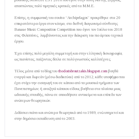
αποσπώντας πολύ τιμητικές κριτικές από τα Μ.Μ.Ε.
Επίσης, η συμφωνική του σουίτα “Archipelagos” προκρίθηκε στα 20
επικρατέστερα έργα στον κόσμο, στο διεθνή διαγωνισμό σύνθεσης
Banaue Music Composition Competition που έγινε τον Ιούλιο του 2018
στις Φιλιππίνες, λαμβάνοντας και την διάκριση του πιο άρτιου τεχνικά
έργου.
Έχει επίσης πολύ μεγάλη συμμετοχή και στην ελληνική δισκογραφία,
ως πιανίστας, παίζοντας δίπλα σε πολύ γνωστούς καλλιτέχνες.
Τέλος μέσα από το blog του
thodorisbroutzakis.blogspot.com
βοηθά
ενεργά και δωρεάν (μέσω διαδικτύου) από το 2012, κάθε υποψήφιο που
έχει στόχο την εισαγωγή του σε κάποιο από τα μουσικά τμήματα των
Πανεπιστημίων, ή αναζητά κάποιου είδους βοήθεια στα πλαίσια μιας
ωδειακής σπουδής, πάνω σε οποιοδήποτε αντικείμενο και επίπεδο των
ανώτερων θεωρητικών.
Διδάσκει πιάνο και ανώτερα θεωρητικά από το 1989, ενώ υπηρετεί και
στην δημόσια εκπαίδευση από το 2003.