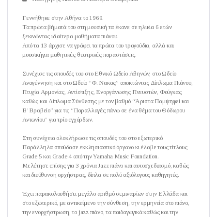
Γεννήθηκε στην Αθήνα το 1969.
Τα πρώτα βήματά του στη μουσική τα έκανε σε ηλικία 6 ετών
ξεκινώντας ιδιαίτερα μαθήματα πιάνου.
Από τα 13 άρχισε να γράφει τα πρώτα του τραγούδια, αλλά και
μουσικήγια μαθητικές θεατρικές παραστάσεις.
Συνέχισε τις σπουδές του στο Εθνικό Ωδείο Αθηνών, στο Ωδείο
Αναγέννηση και στο Ωδείο “Φ. Νακας” αποκτώντας Δίπλωμα Πιάνου,
Πτυχία Αρμονίας, Αντίστιξης, Ενοργάνωσης Πνευστών, Φούγκας,
καθώς και Δίπλωμα Σύνθεσης με τον βαθμό “Άριστα Παμψηφεί και
Β’ Βραβείο” για τις “Παραλλαγές πάνω σε ένα θέμα του Θόδωρου
Αντωνίου” για τρίο εγχόρδων.
Στη συνέχεια ολοκλήρωσε τις σπουδές του στο εξωτερικό.
Παράλληλα σπούδασε εκκλησιαστικό όργανο κι έλαβε τους τίτλους
Grade 5 και Grade 4 από την Yamaha Music Foundation.
Μελέτησε επίσης για 3 χρόνια Jazz πιάνο και αυτοσχεδιασμό, καθώς
και διεύθυνση ορχήστρας, δίπλα σε πολύ αξιόλογους καθηγητές.
Έχει παρακολουθήσει μεγάλο αριθμό σεμιναρίων στην Ελλάδα και
στο εξωτερικό, με αντικείμενο την σύνθεση, την ερμηνεία στο πιάνο,
την ενορχήστρωση, το jazz πιάνο, τα παιδαγωγικά καθώς και την