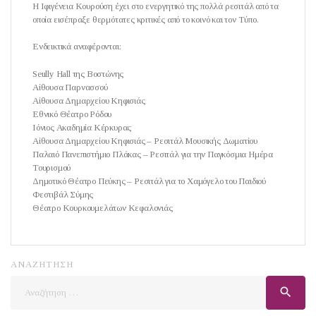
Η Ιφιγένεια Κουρούση έχει στο ενεργητικό της πολλά ρεσιτάλ από τα
οποία εισέπραξε θερμότατες κριτικές από το κοινό και τον Τύπο.
Ενδεικτικά αναφέρονται:
Seully Hall της Βοστώνης
Αίθουσα Παρνασσού
Αίθουσα Δημαρχείου Κηφισιάς
Εθνικό Θέατρο Ρόδου
Ιόνιος Ακαδημία Κέρκυρας
Αίθουσα Δημαρχείου Κηφισιάς – Ρεσιτάλ Μουσικής Δωματίου
Παλαιό Πανεπιστήμιο Πλάκας – Ρεσιτάλ για την Παγκόσμια Ημέρα
Τουρισμού
Δημοτικό Θέατρο Πεύκης – Ρεσιτάλ για το Χαμόγελο του Παιδιού
Φεστιβάλ Σύμης
Θέατρο Κουρκουμελάτων Κεφαλονιάς
ΑΝΑΖΗΤΗΣΗ
Αναζήτηση
search
για: