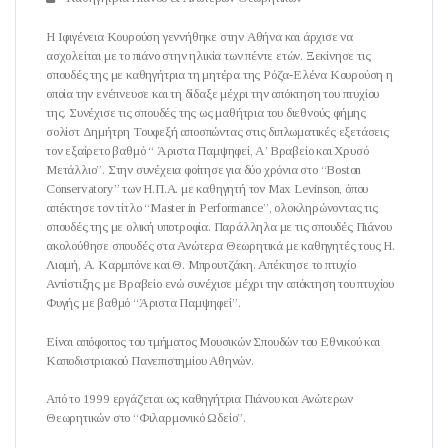
Η Ιφιγένεια Κουρούση γεννήθηκε στην Αθήνα και άρχισε να
ασχολείται με το πιάνο στην ηλικία των πέντε ετών. Ξεκίνησε τις
σπουδές της με καθηγήτρια τη μητέρα της Ρόζα-Ελένα Κουρούση η
οποία την ενέπνευσε και τη δίδαξε μέχρι την απόκτηση του πτυχίου
της. Συνέχισε τις σπουδές της ως μαθήτρια του διεθνούς φήμης
σολίστ Δημήτρη Τουφεξή αποσπώντας στις διπλωματικές εξετάσεις
τον εξαίρετο βαθμό “ Άριστα Παμψηφεί, Α’ Βραβείο και Χρυσό
Μετάλλιο”. Στην συνέχεια φοίτησε για δύο χρόνια στο “Boston
Conservatory” των Η.Π.Α. με καθηγητή τον Max Levinson, όπου
απέκτησε τον τίτλο “Master in Performance”, ολοκληρώνοντας τις
σπουδές της με ολική υποτροφία. Παράλληλα με τις σπουδές Πιάνου
ακολούθησε σπουδές στα Ανώτερα Θεωρητικά με καθηγητές τους Η.
Λιαμή, Α. Καρμπόνε και Θ. Μπρουτζάκη. Απέκτησε το πτυχίο
Αντίστιξης με Βραβείο ενώ συνέχισε μέχρι την απόκτηση του πτυχίου
Φυγής με βαθμό “Άριστα Παμψηφεί”.
Είναι απόφοιτος του τμήματος Μουσικών Σπουδών του Εθνικού και
Καποδιστριακού Πανεπιστημίου Αθηνών.
Από το 1999 εργάζεται ως καθηγήτρια Πιάνου και Ανώτερων
Θεωρητικών στο “Φιλαρμονικό Ωδείο”.