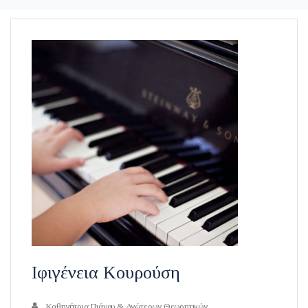
Ιφιγένεια Κουρούση
Καθηγήτρια Πιάνου & Ανώτερων Θεωρητικών